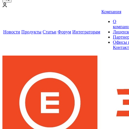
Компания
О
компан
Новости
Продукты
Статьи
Форум
Интеграторам
Лиценз
Партне
Офисы 
Контак