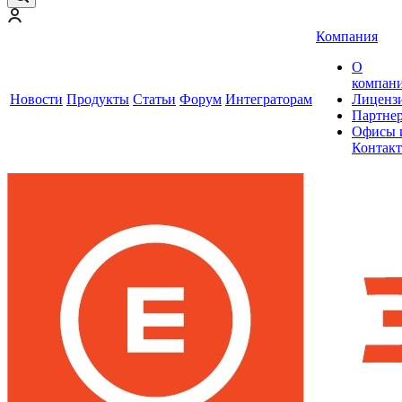
Компания
О
компан
Новости
Продукты
Статьи
Форум
Интеграторам
Лиценз
Партне
Офисы 
Контак