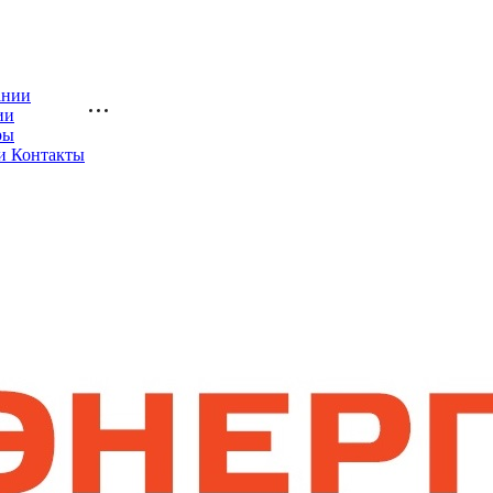
ании
ии
ры
и Контакты