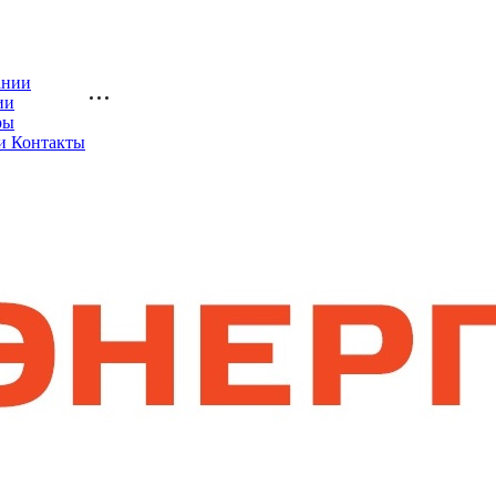
ании
ии
ры
и Контакты