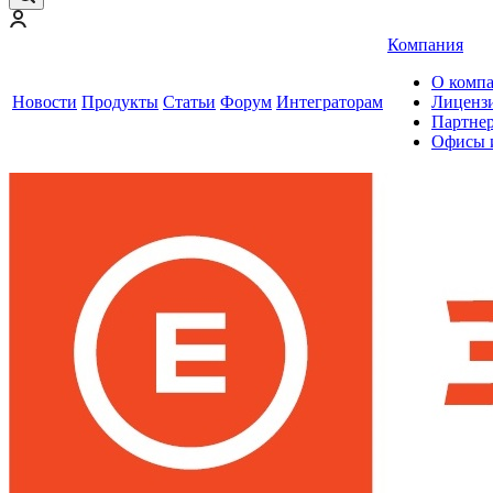
Компания
О комп
Новости
Продукты
Статьи
Форум
Интеграторам
Лиценз
Партне
Офисы 