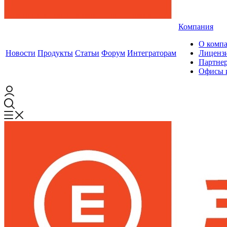
Компания
О комп
Новости
Продукты
Статьи
Форум
Интеграторам
Лиценз
Партне
Офисы 